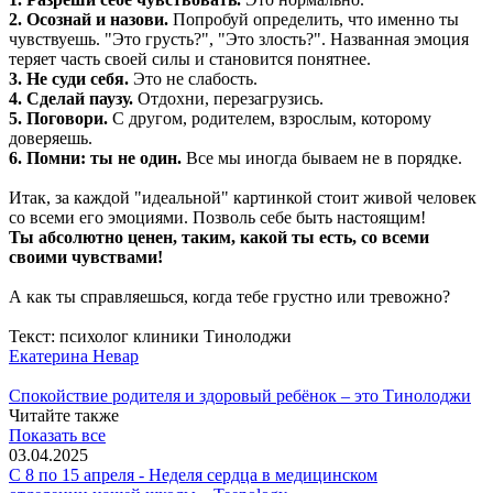
2. Осознай и назови.
Попробуй определить, что именно ты
чувствуешь. "Это грусть?", "Это злость?". Названная эмоция
теряет часть своей силы и становится понятнее.
3. Не суди себя.
Это не слабость.
4. Сделай паузу.
Отдохни, перезагрузись.
5. Поговори.
С другом, родителем, взрослым, которому
доверяешь.
6. Помни: ты не один.
Все мы иногда бываем не в порядке.
Итак, за каждой "идеальной" картинкой стоит живой человек
со всеми его эмоциями. Позволь себе быть настоящим!
Ты абсолютно ценен, таким, какой ты есть, со всеми
своими чувствами!
А как ты справляешься, когда тебе грустно или тревожно?
Текст: психолог клиники Тинолоджи
Екатерина Невар
Спокойствие родителя и здоровый ребёнок – это Тинолоджи
Читайте также
Показать все
03.04.2025
С 8 по 15 апреля - Неделя сердца в медицинском