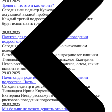
29.03.2025
Тревога: что это и как лечить?
Сегодня наш педиатр Куркова Дарья расскажет об
актуальной важной проблеме, как тревога.
Каждый третий подросток в возрасте от 13 до 18 лет
будет испытывать тревожное расстройство.
...
29.03.2025
Памятка для родителей о рискованном поведении
подростков. Часть 2
Сегодня мы продолжаем разговор о рискованном
поведении подростков.
В этой части педиатр и детский эндокринолог клиники
Тинолоджи Ирина Кирюшина и психолог Екатерина
Невар расскажут о классификации рисков, о том, как их
выявить и мягко обсудить с подростком. ...
29.03.2025
Памятка для родителей о рискованном поведении
подростков. Часть 1
Сегодня педиатр и детский эндокринолог клиники
Тинолоджи Ирина Кирюшина и психолог
Екатерина Невар расскажут о причинах и профилактике
рискового поведения подростков. ...
28.03.2025
Мы больше не можем держать это в тайне!