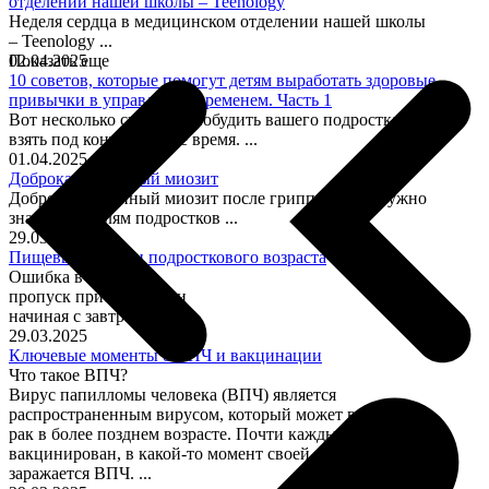
отделении нашей школы – Teenology
Неделя сердца в медицинском отделении нашей школы
– Teenology ...
02.04.2025
Показать еще
10 советов, которые помогут детям выработать здоровые
привычки в управлении временем. Часть 1
Вот несколько способов побудить вашего подростка
взять под контроль свое время. ...
01.04.2025
Доброкачественный миозит
Доброкачественный миозит после гриппа B: что нужно
знать родителям подростков ...
29.03.2025
Пищевые ошибки подросткового возраста
Ошибка в еде №1
пропуск приемов пищи
начиная с завтраков ...
29.03.2025
Ключевые моменты о ВПЧ и вакцинации
Что такое ВПЧ?
Вирус папилломы человека (ВПЧ) является
распространенным вирусом, который может вызывать
рак в более позднем возрасте. Почти каждый, кто не
вакцинирован, в какой-то момент своей жизни
заражается ВПЧ. ...