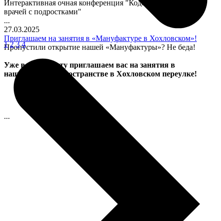
Интерактивная очная конференция "Кодекс общения
врачей с подростками"
...
27.03.2025
Приглашаем на занятия в «Мануфактуре в Хохловском»!
1
2
3
4
Пропустили открытие нашей «Мануфактуры»? Не беда!
Уже в эту субботу приглашаем вас на занятия в
нашем уютном пространстве в Хохловском переулке!
...